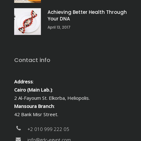
Achieving Better Health Through
Your DNA
April 13, 2017
Contact info
Address
:
Cairo (Main Lab.)
:
2 Al-Fayoum St. Elkorba, Heliopolis.
Mansoura Branch
:
42 Bank Misr Street.
+2 010 999 222 05
info@gdc-egypt.com