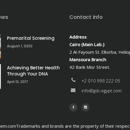
ews
Contact info
Address
:
Premarital Screening
Cairo (Main Lab.)
:
August 1, 0202
2 Al-Fayoum St. Elkorba, Heliop
Mansoura Branch
:
42 Bank Misr Street.
Achieving Better Health
Through Your DNA
+2 010 999 222 05
April 13, 2017
info@gdc-egypt.com
m.comTrademarks and brands are the property of their respec