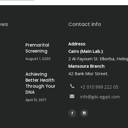
ews
Contact info
Address
:
Premarital
Screening
Cairo (Main Lab.)
:
2 Al-Fayoum St. Elkorba, Heliop
August 1, 0202
Mansoura Branch
:
42 Bank Misr Street.
Achieving
Better Health
Through Your
+2 010 999 222 05
DNA
info@gdc-egypt.com
April 13, 2017