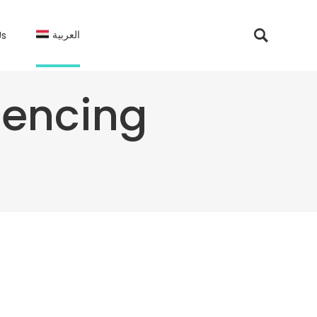
العربية
Us
uencing