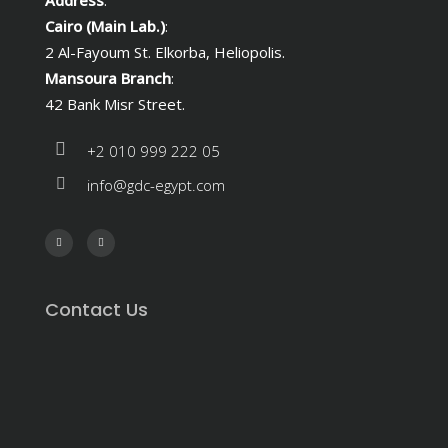
Address
:
Cairo (Main Lab.)
:
2 Al-Fayoum St. Elkorba, Heliopolis.
Mansoura Branch
:
42 Bank Misr Street.
+2 010 999 222 05
info@gdc-egypt.com
Contact Us