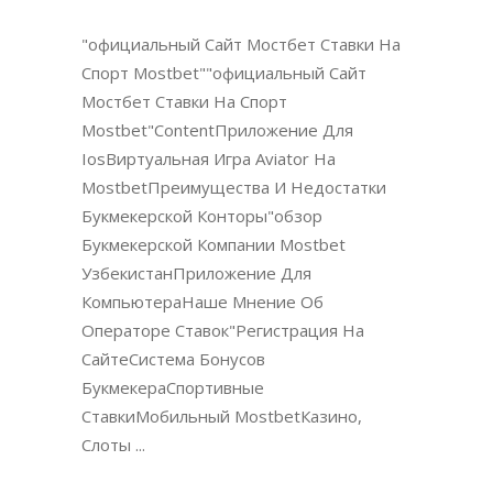
"официальный Сайт Мостбет Ставки На
Спорт Mostbet""официальный Сайт
Мостбет Ставки На Спорт
Mostbet"ContentПриложение Для
IosВиртуальная Игра Aviator На
MostbetПреимущества И Недостатки
Букмекерской Конторы"обзор
Букмекерской Компании Mostbet
УзбекистанПриложение Для
КомпьютераНаше Мнение Об
Операторе Ставок"Регистрация На
СайтеСистема Бонусов
БукмекераСпортивные
СтавкиМобильный MostbetКазино,
Слоты