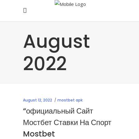
August
2022
August 12, 2022
mostbet apk
“официальный Сайт
Мостбет Ставки На Спорт
Mostbet